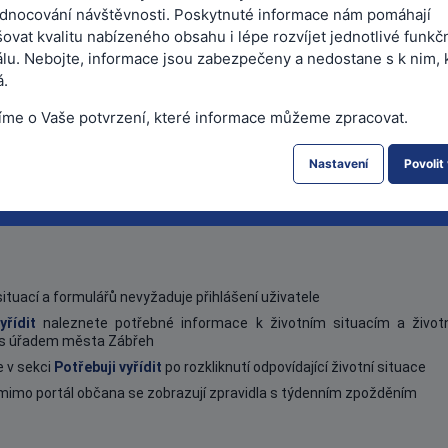
dnocování návštěvnosti. Poskytnuté informace nám pomáhají
ovat kvalitu nabízeného obsahu i lépe rozvíjet jednotlivé funkč
álu. Nebojte, informace jsou zabezpečeny a nedostane s k nim, 
ášen
|
Pro zobrazení Vašich údajů se prosím přihlaste.
.
íme o Vaše potvrzení, které informace můžeme zpracovat.
Moje podání
Mo
Nastavení
Povolit
Přehledně na jednom místě
Zob
situací a formulářů nevyžaduje přihlášení uživatele
yřídit
naleznete potřebné informace k životním situacím a živo
 s úřadem města Zábřeh
 v sekci
Potřebuji vyřídit
po rozkliknutí odpovídající životní situace
 mimo portál občana se zobrazují zpravidla s týdenním zpožděním