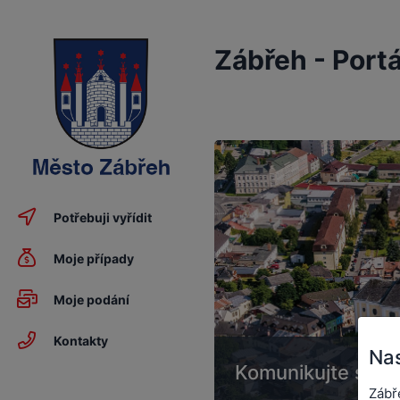
Zábřeh - Port
Potřebuji vyřídit
Moje případy
Moje podání
Kontakty
Nas
Komunikujte s ná
Zábř