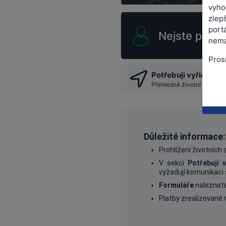
vyho
zlepš
port
Nejste přihl
nemá
Pros
Potřebuji vyřídit
Přehledně životní situace
Důležité informace:
Prohlížení životních 
V sekci
Potřebuji v
vyžadují komunikaci
Formuláře
naleznete
Platby zrealizované