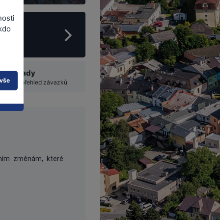
nosti
kdo
je případy
 vše
razte si přehled závazků
tním změnám, které