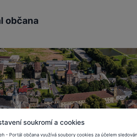
ál občana
tavení soukromí a cookies
mi z pohodlí Vašeho domova
eh - Portál občana využívá soubory cookies za účelem sledován