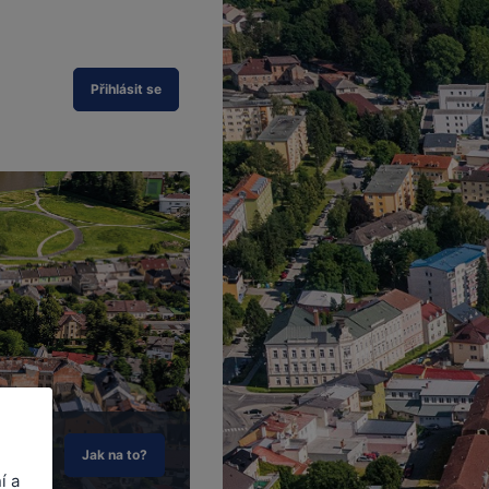
Přihlásit se
Jak na to?
í a