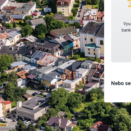
Využ
banko
Nebo se