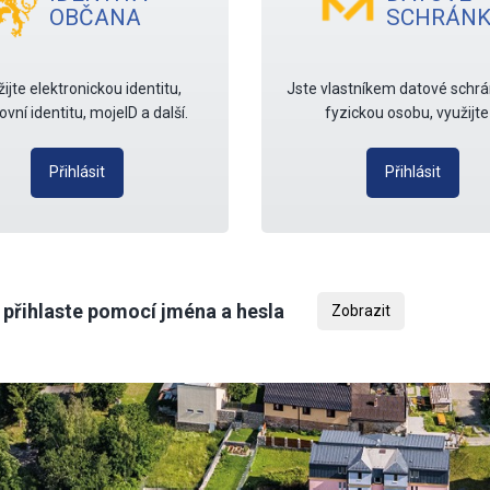
OBČANA
SCHRÁNK
ijte elektronickou identitu,
Jste vlastníkem datové schrá
vní identitu, mojeID a další.
fyzickou osobu, využijte j
Přihlásit
Přihlásit
 přihlaste pomocí jména a hesla