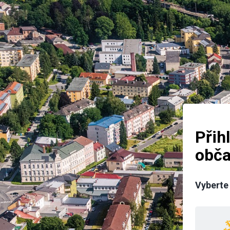
Přih
obč
Vyberte 