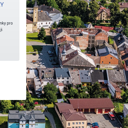
Y
nky pro
i.